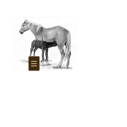
La Savonnerie des
Juments d'Argonne