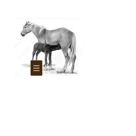
La Savonnerie des
Juments d'Argonne