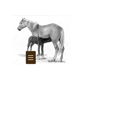
La Savonnerie des
Juments d'Argonne