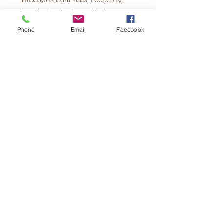
infections cutanées, l'eczéma,
l'acné et les brûlures légères.
Surgraissée à 7% à l'huile
Phone
Email
Facebook
d'amande douce, sa composition
est ultra douce ; beurre de karité,
huile d'amande douce, huile de
tournesol.
Excellent pour le corps et le
visage
60g