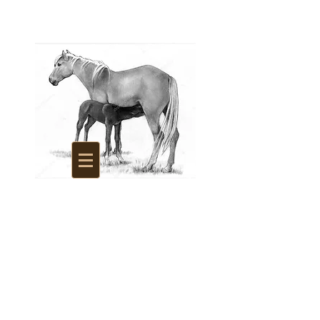
La Savonnerie des
Juments d'Argonne