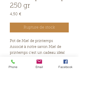
250 gr
Prix
4,50 €
Rupture de stock
Pot de Miel de printemps
Associé à notre savon Miel de
printemps c'est un cadeau idéal
et original !
En effet il s'agit du Miel de
Phone
Email
Facebook
l'apicultrice de notre village, c'est
celui ci même qui se trouve dans
le savon.
Un régal pour nos papilles !